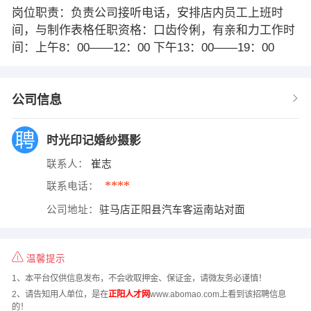
岗位职责：负责公司接听电话，安排店内员工上班时
间，与制作表格任职资格：口齿伶俐，有亲和力工作时
间：上午8：00——12：00 下午13：00——19：00
公司信息
时光印记婚纱摄影
联系人：
崔志
****
联系电话：
公司地址：
驻马店正阳县汽车客运南站对面
温馨提示
1、本平台仅供信息发布，不会收取押金、保证金，请微友务必谨慎！
2、请告知用人单位，是在
正阳人才网
www.abomao.com上看到该招聘信息
的！