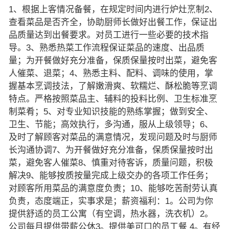
1、根据上客情况备餐，在规定时间内进行炉灶烹制2、
查看菜品是否齐全，协助厨师长做好出餐工作，保证出
品质量达到出餐要求。对员工进行一些必要的技术指
导。3、熟悉热菜工作流程保证菜品的速度、出品质
量；为开餐做好充分准备，保质保量按时出菜，避免客
人催菜、退菜；4、熟悉主料、配料、调味的使用，掌
握基本烹调技法，了解嫩滑爽、软糯烂、酥松脆等烹调
特点。严格按照菜品主、辅料的投料比例、卫生标准烹
制菜肴；5、对专业知识技能的熟练掌握；做到安全、
卫生、节能；高效执行，多沟通，服从上级领导；6、
及时了解顾客对菜品的满意情况，发现问题及时与厨师
长沟通协调7、为开餐做好充分准备，保质保量按时出
菜，避免客人催菜8、慎重对待客诉，质量问题，积极
解决9、能够按质按量完成上级交办的各项工作任务；
对顾客所用菜品的满意度负责；10、能够吃苦耐劳认真
负责，态度端正，实事求是；薪资福利：1。公司为你
提供舒适的员工公寓（有空调，热水器，洗衣机）2。
公司每月提供带薪公休3。提供美可口的员工餐 4。有经