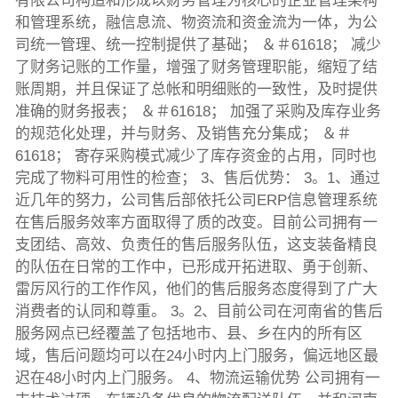
有限公司构造和形成以财务管理为核心的企业管理架构
和管理系统，融信息流、物资流和资金流为一体，为公
司统一管理、统一控制提供了基础； ＆＃61618； 减少
了财务记账的工作量，增强了财务管理职能，缩短了结
账周期，并且保证了总帐和明细账的一致性，及时提供
准确的财务报表； ＆＃61618； 加强了采购及库存业务
的规范化处理，并与财务、及销售充分集成； ＆＃
61618； 寄存采购模式减少了库存资金的占用，同时也
完成了物料可用性的检查； 3、售后优势： 3。1、通过
近几年的努力，公司售后部依托公司ERP信息管理系统
在售后服务效率方面取得了质的改变。目前公司拥有一
支团结、高效、负责任的售后服务队伍，这支装备精良
的队伍在日常的工作中，已形成开拓进取、勇于创新、
雷厉风行的工作作风，他们的售后服务态度得到了广大
消费者的认同和尊重。 3。2、目前公司在河南省的售后
服务网点已经覆盖了包括地市、县、乡在内的所有区
域，售后问题均可以在24小时内上门服务，偏远地区最
迟在48小时内上门服务。 4、物流运输优势 公司拥有一