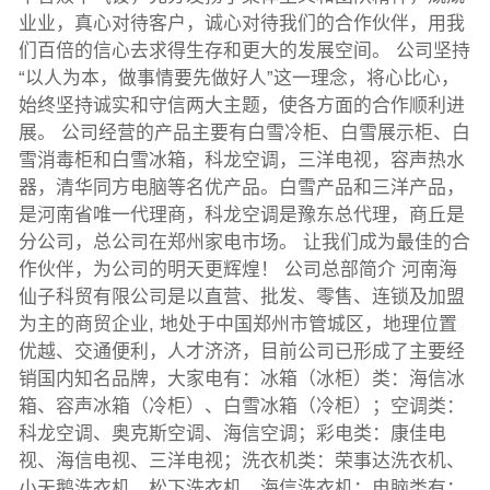
业业，真心对待客户，诚心对待我们的合作伙伴，用我
们百倍的信心去求得生存和更大的发展空间。 公司坚持
“以人为本，做事情要先做好人”这一理念，将心比心，
始终坚持诚实和守信两大主题，使各方面的合作顺利进
展。 公司经营的产品主要有白雪冷柜、白雪展示柜、白
雪消毒柜和白雪冰箱，科龙空调，三洋电视，容声热水
器，清华同方电脑等名优产品。白雪产品和三洋产品，
是河南省唯一代理商，科龙空调是豫东总代理，商丘是
分公司，总公司在郑州家电市场。 让我们成为最佳的合
作伙伴，为公司的明天更辉煌！ 公司总部简介 河南海
仙子科贸有限公司是以直营、批发、零售、连锁及加盟
为主的商贸企业, 地处于中国郑州市管城区，地理位置
优越、交通便利，人才济济，目前公司已形成了主要经
销国内知名品牌，大家电有：冰箱（冰柜）类：海信冰
箱、容声冰箱（冷柜）、白雪冰箱（冷柜）；空调类：
科龙空调、奥克斯空调、海信空调；彩电类：康佳电
视、海信电视、三洋电视；洗衣机类：荣事达洗衣机、
小天鹅洗衣机、松下洗衣机、海信洗衣机；电脑类有：