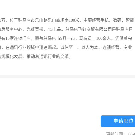
00万，位于驻马店市乐山路乐山商场南100米，主要经营手机、数码、智能
后服务中心、光纤宽带、4G卡品。驻马店飞虹商贸有限公司是驻马店目
15家连锁门店，覆盖驻马店市9县一市，现有员工100余人。凭借着完
旨，在通讯行业领域中迅速崛起。诚信至上、以人为本、连锁经营、专业
的规模化发展、推动着通讯行业的变革。
申请职位
更新时间： 08-