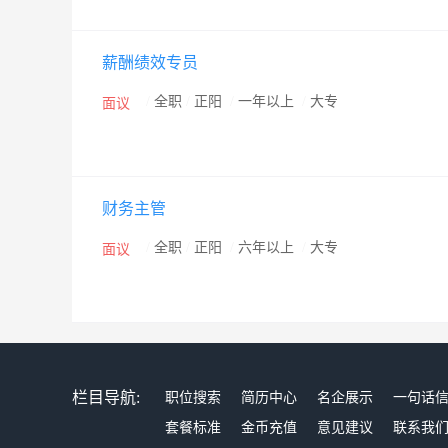
薪酬绩效专员
/
全职
/
正阳
/
一年以上
/
大专
面议
财务主管
/
全职
/
正阳
/
六年以上
/
大专
面议
栏目导航:
职位搜索
简历中心
名企展示
一句话
套餐标准
金币充值
意见建议
联系我